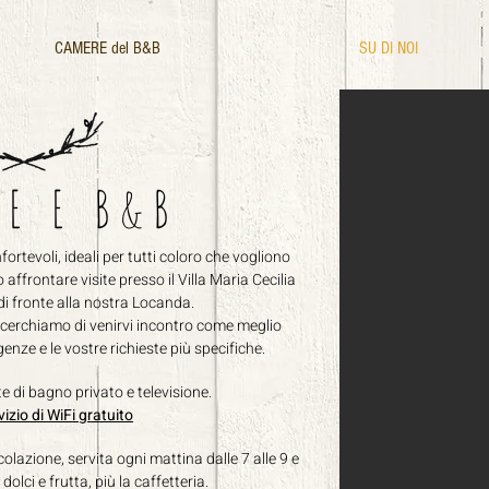
CAMERE del B&B
SU DI NOI
E E B&B
rtevoli, ideali per tutti coloro che vogliono
ffrontare visite presso il Villa Maria Cecilia
di fronte alla nostra Locanda.
cerchiamo di venirvi incontro come meglio
enze e le vostre
richieste più specifiche.
e di bagno privato e televisione.
izio di WiFi gratuito
olazione, servita ogni mattina dalle 7 alle 9 e
dolci e frutta, più la caffetteria.