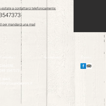
esitate a contattarci telefonicamente:
 3547373
I per mandarci una mail
Contattaci
Accettiamo
Seguici
CAMERE:
349 3547373
E-MAIL:
info@locandaproni.it