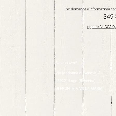
Per domande e informazioni non 
349
oppure CLICCA QU
Dove ci trovi
Via Madonna di Genova, 1
48022 - Lugo (Ravenna)
DI FRONTE A
VILLA MARIA