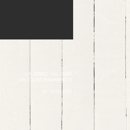
CIR: 039012 - AG - 00005
CIN: IT039012B5HH8HBU23
P.I. 02121310391