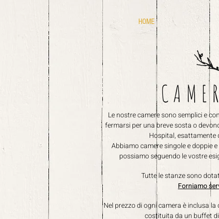
HOME
CAMER
Le nostre camere sono semplici e confo
fermarsi per una breve sosta o devono a
Hospital, esattamente 
Abbiamo camere singole e doppie e 
possiamo seguendo le vostre esig
Tutte le stanze sono dotat
Forniamo serv
Nel prezzo di ogni camera è inclusa la c
costituita da un buffet di 